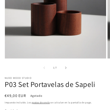
Abrir
Ab
elemento
e
multimedia
m
de
1
/
7
1
2
en
e
NUDO WOOD STUDIO
una
u
P03 Set Portavelas de Sapeli
ventana
v
modal
m
Precio
€49,00 EUR
Agotado
habitual
Impuesto incluido. Los
gastos de envío
se calculan en la pantalla de pago.