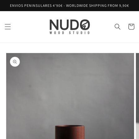
Ir
ENVIOS PENINSULARES 4'90€ - WORLDWIDE SHIPPING FROM 9,90€
directamente
al contenido
Carrito
Ir
directamente
a la
información
del producto