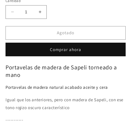
Cantidad
Reducir
Aumentar
cantidad
cantidad
para
para
P03
P03
Agotado
Set
Set
Portavelas
Portavelas
Comprar ahora
de
de
Sapeli
Sapeli
Portavelas de madera de Sapeli torneado a
mano
Portavelas de madera natural acabado aceite y cera
Igual que los anteriores, pero con madera de Sapeli, con ese
tono rojizo oscuro característico
-----------