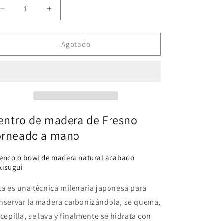
Reducir
Aumentar
cantidad
cantidad
para
para
A51
A51
Agotado
Centro
Centro
de
de
madera
madera
de
de
Fresno
Fresno
entro de madera de Fresno
orneado a mano
enco o bowl de madera natural acabado
kisugui
ta es una técnica milenaria japonesa para
nservar la madera carbonizándola, se quema,
 cepilla, se lava y finalmente se hidrata con