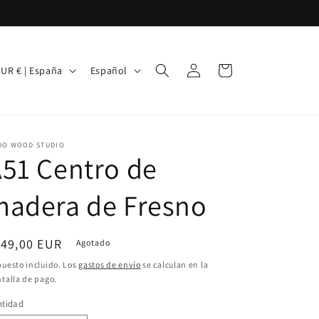
I
Iniciar
Carrito
EUR € | España
Español
sesión
d
i
o
DO WOOD STUDIO
m
51 Centro de
a
madera de Fresno
ecio
149,00 EUR
Agotado
bitual
uesto incluido. Los
gastos de envío
se calculan en la
talla de pago.
ntidad