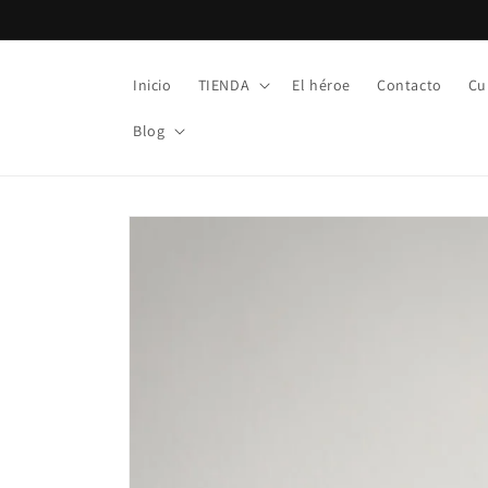
Ir
directamente
al contenido
Inicio
TIENDA
El héroe
Contacto
Cu
Blog
Ir
directamente
a la
información
del producto