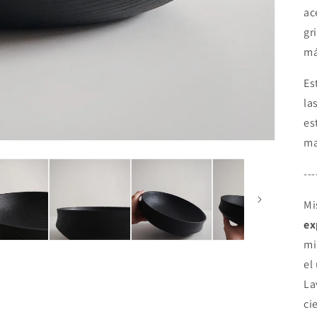
ac
gr
m
Es
la
es
ma
---
Mi
ex
mi
el
La
ci