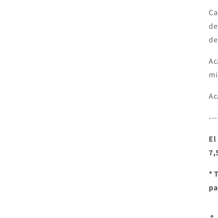
Ca
de
de
Ac
mi
Ac
---
El
7,
* 
pa