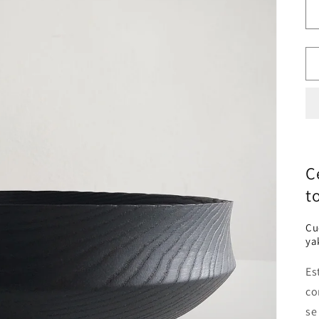
C
t
Cu
ya
Es
co
se