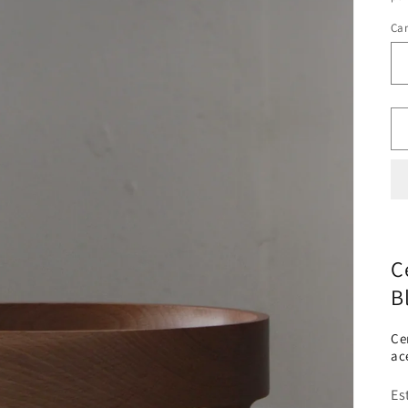
Ca
C
B
Ce
ac
Es