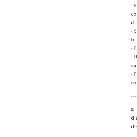
- 
co
de
- 
ba
- 
- 
su
- 
ig
---
El
di
de