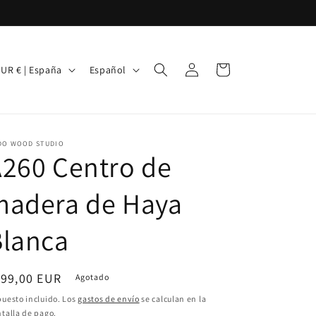
I
Iniciar
Carrito
EUR € | España
Español
sesión
d
i
o
DO WOOD STUDIO
m
260 Centro de
a
madera de Haya
Blanca
ecio
199,00 EUR
Agotado
bitual
uesto incluido. Los
gastos de envío
se calculan en la
talla de pago.