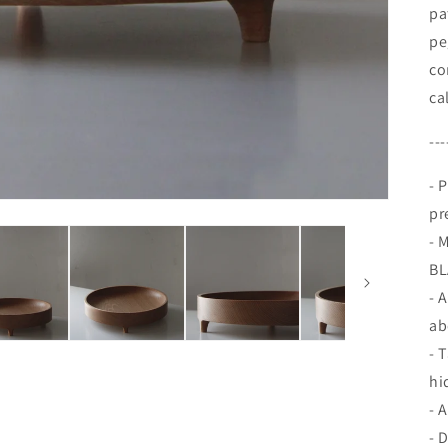
pa
pe
co
ca
---
- 
pr
- 
B
- 
ab
- 
hi
- 
- 