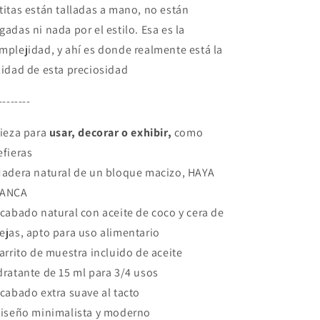
titas están talladas a mano, no están
gadas ni nada por el estilo. Esa es la
mplejidad, y ahí es donde realmente está la
lidad de esta preciosidad
--------
Pieza para
usar, decorar o exhibir,
como
efieras
Madera natural de un bloque macizo, HAYA
LANCA
Acabado natural con aceite de coco y cera de
ejas, apto para uso alimentario
Tarrito de muestra incluido de aceite
dratante de 15 ml para 3/4 usos
Acabado extra suave al tacto
Diseño minimalista y moderno