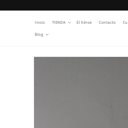
Ir
directamente
al contenido
Inicio
TIENDA
El héroe
Contacto
Cu
Blog
Ir
directamente
a la
información
del producto