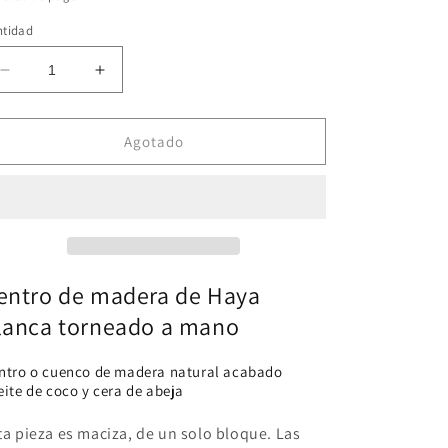
ntidad
Reducir
Aumentar
cantidad
cantidad
para
para
A260
A260
Agotado
Centro
Centro
de
de
madera
madera
de
de
Haya
Haya
Blanca
Blanca
entro de madera de Haya
lanca torneado a mano
ntro o cuenco de madera natural acabado
eite de coco y cera de abeja
ta pieza es maciza, de un solo bloque. Las