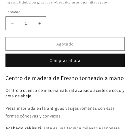
habitual
Impuesto incluido. Los
gastos de envío
se calculan en la pantalla de pago.
Cantidad
Reducir
Aumentar
cantidad
cantidad
para
para
A256
A256
Agotado
Centro
Centro
de
de
Comprar ahora
madera
madera
de
de
Fresno
Fresno
Centro de madera de Fresno torneado a mano
Centro o cuenco de madera natural acabado aceite de coco y
cera de abeja
Pieza inspirada en la antiguas vasijas romanas con esas
formas cóncavas y convexas
Acabado Yakisugi:
Esta es una técnica milenaria japonesa