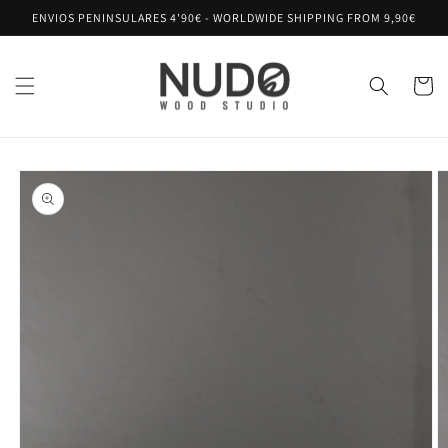
Ir
ENVIOS PENINSULARES 4'90€ - WORLDWIDE SHIPPING FROM 9,90€
directamente
al contenido
Carrito
Ir
directamente
a la
información
del producto