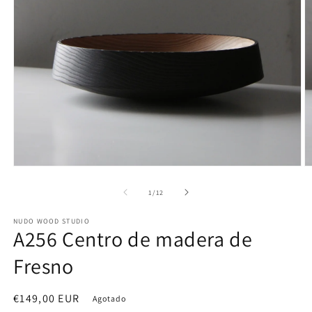
Ab
Abrir
e
elemento
m
multimedia
de
1
/
12
2
1
e
en
NUDO WOOD STUDIO
u
una
A256 Centro de madera de
v
ventana
m
modal
Fresno
Precio
€149,00 EUR
Agotado