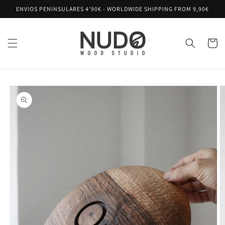
Ir
ENVIOS PENINSULARES 4'90€ - WORLDWIDE SHIPPING FROM 9,90€
directamente
al contenido
Carrito
Ir
directamente
a la
información
del producto