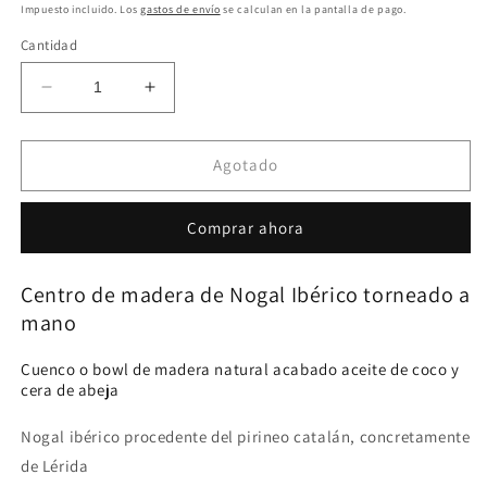
habitual
Impuesto incluido. Los
gastos de envío
se calculan en la pantalla de pago.
Cantidad
Reducir
Aumentar
cantidad
cantidad
para
para
A109
A109
Agotado
Centro
Centro
de
de
Comprar ahora
madera
madera
de
de
Nogal
Nogal
Centro de madera de Nogal Ibérico torneado a
Ibérico
Ibérico
mano
Cuenco o bowl de madera natural acabado aceite de coco y
cera de abeja
Nogal ibérico procedente del pirineo catalán, concretamente
de Lérida