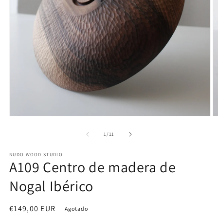
Abrir
Ab
elemento
e
multimedia
m
de
1
/
11
1
2
en
e
NUDO WOOD STUDIO
una
u
A109 Centro de madera de
ventana
v
modal
m
Nogal Ibérico
Precio
€149,00 EUR
Agotado