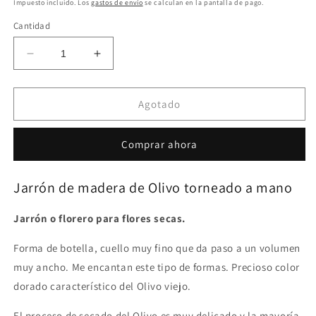
Impuesto incluido. Los
gastos de envío
se calculan en la pantalla de pago.
Cantidad
Reducir
Aumentar
cantidad
cantidad
para
para
B11
B11
Agotado
Jarron
Jarron
de
de
Comprar ahora
madera
madera
de
de
Olivo
Olivo
Jarrón de madera de Olivo torneado a mano
Jarrón o florero para flores secas.
Forma de botella, cuello muy fino que da paso a un volumen
muy ancho. Me encantan este tipo de formas. Precioso color
dorado característico del Olivo viejo.
El proceso de secado del Olivo es muy delicado y la mayoría