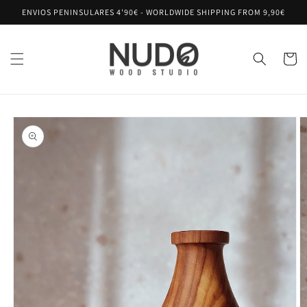
Ir
ENVIOS PENINSULARES 4'90€ - WORLDWIDE SHIPPING FROM 9,90€
directamente
al contenido
Carrito
Ir
directamente
a la
información
del producto