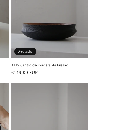
Agotado
A119 Centro de madera de Fresno
Precio
€149,00 EUR
habitual