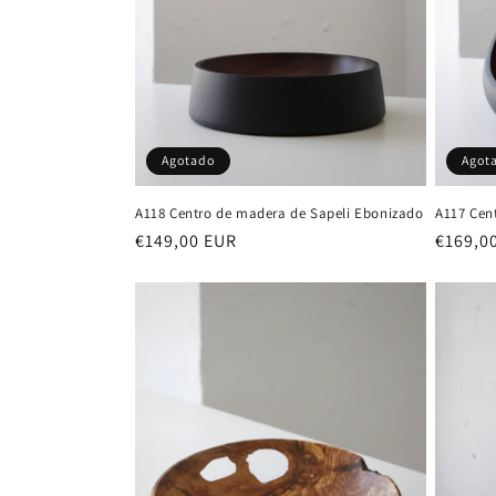
Agotado
Agot
A118 Centro de madera de Sapeli Ebonizado
A117 Cen
Precio
€149,00 EUR
Precio
€169,0
habitual
habitu