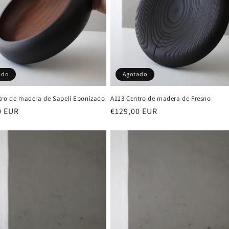
Agotado
ado
A113 Centro de madera de Fresno
tro de madera de Sapeli Ebonizado
Precio
€129,00 EUR
0 EUR
habitual
al