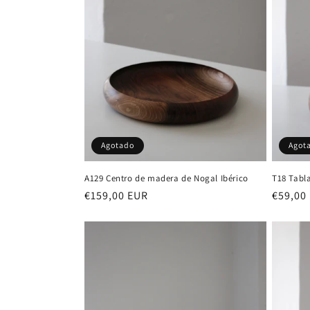
c
i
ó
n
Agotado
Agot
:
A129 Centro de madera de Nogal Ibérico
T18 Tabl
Precio
€159,00 EUR
Precio
€59,00
habitual
habitu