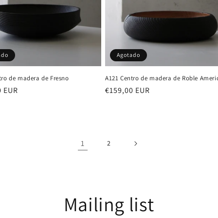
ado
Agotado
tro de madera de Fresno
A121 Centro de madera de Roble Amer
0 EUR
Precio
€159,00 EUR
al
habitual
1
2
Mailing list