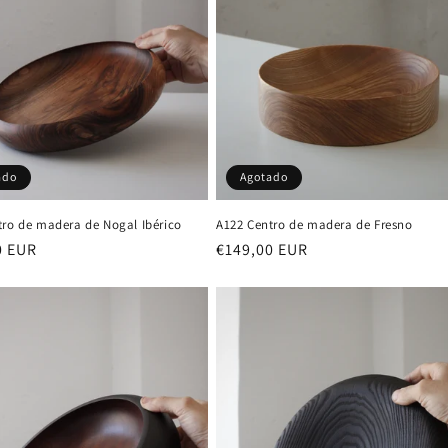
ado
Agotado
tro de madera de Nogal Ibérico
A122 Centro de madera de Fresno
0 EUR
Precio
€149,00 EUR
al
habitual