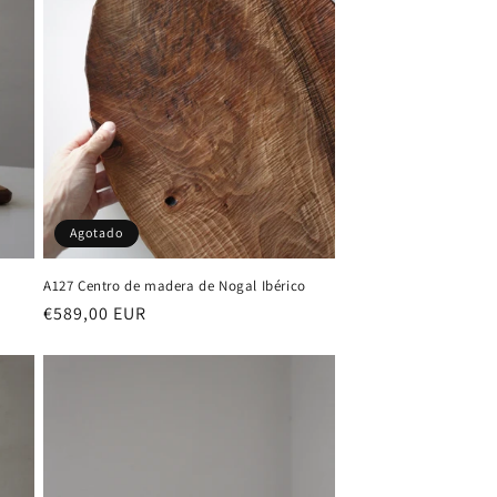
Agotado
A127 Centro de madera de Nogal Ibérico
Precio
€589,00 EUR
habitual