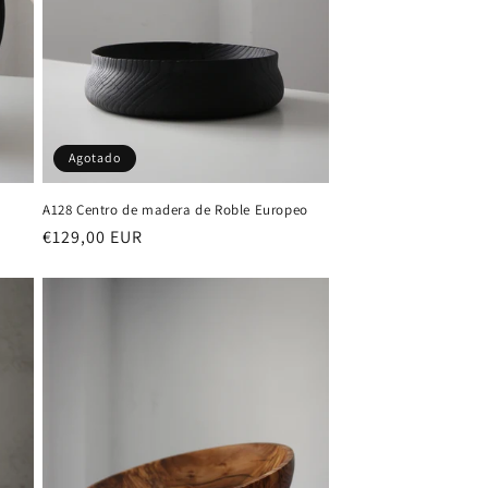
Agotado
A128 Centro de madera de Roble Europeo
Precio
€129,00 EUR
habitual