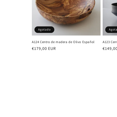
Agot
Agotado
A123 Cen
A124 Centro de madera de Olivo Español
Precio
€149,0
Precio
€179,00 EUR
habitu
habitual