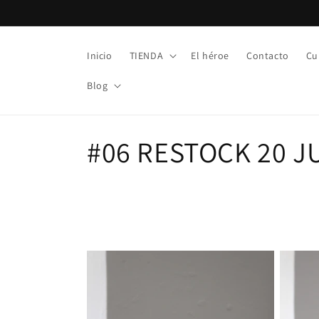
Ir
directamente
al contenido
Inicio
TIENDA
El héroe
Contacto
Cu
Blog
C
#06 RESTOCK 20 J
o
l
e
c