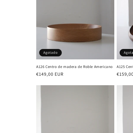
Agot
Agotado
A125 Cen
A126 Centro de madera de Roble Americano
Precio
€159,0
Precio
€149,00 EUR
habitu
habitual