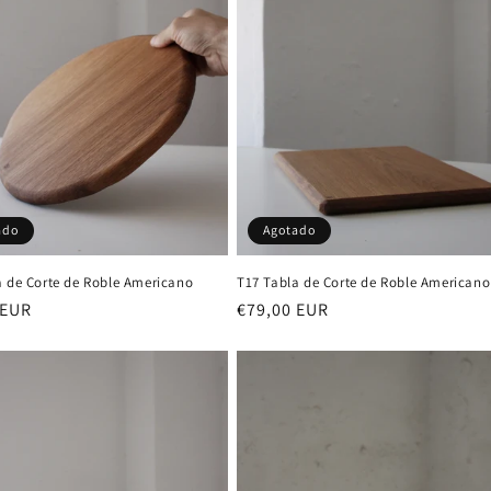
ado
Agotado
a de Corte de Roble Americano
T17 Tabla de Corte de Roble Americano
 EUR
Precio
€79,00 EUR
al
habitual