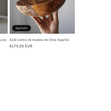
Agotado
icano
A120 Centro de madera de Olivo Español
Precio
€179,00 EUR
habitual